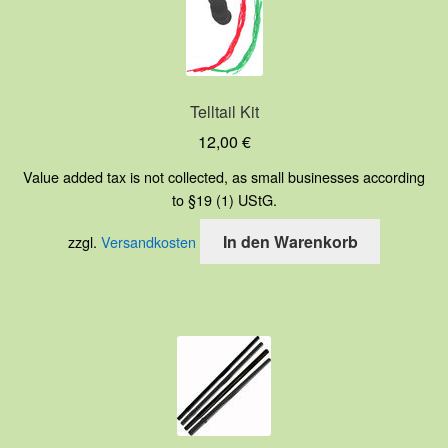
Telltail Kit
12,00
€
Value added tax is not collected, as small businesses according
to §19 (1) UStG.
In den Warenkorb
zzgl.
Versandkosten