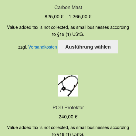
Carbon Mast
825,00
€
–
1.265,00
€
Value added tax is not collected, as small businesses according
to §19 (1) UStG.
Dieses
Ausführung wählen
zzgl.
Versandkosten
Produkt
weist
mehrere
Variante
auf.
Die
Optione
können
POD Protektor
auf
240,00
€
der
Produkts
Value added tax is not collected, as small businesses according
to §19 (1) UStG.
gewählt