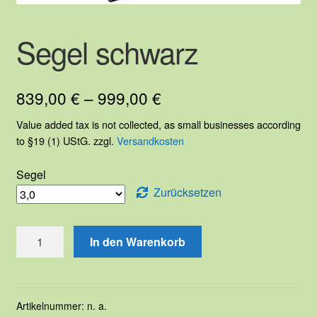
Segel schwarz
839,00
€
–
999,00
€
Value added tax is not collected, as small businesses according
to §19 (1) UStG.
zzgl.
Versandkosten
Segel
Zurücksetzen
Segel
In den Warenkorb
schwarz
Menge
Artikelnummer:
n. a.