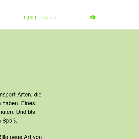
0,00
€
0 Artikel
nsport-Arten, die
n haben. Eines
inuten. Und bis
n Spaß.
öllig neue Art von