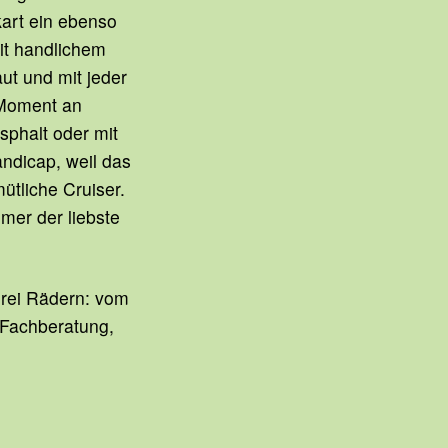
kart ein ebenso
mit handlichem
t und mit jeder
 Moment an
phalt oder mit
andicap, weil das
ütliche Cruiser.
mmer der liebste
drei Rädern: vom
e Fachberatung,