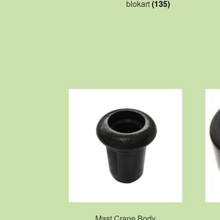
blokart
(135)
Mast Crane Body