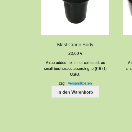
Mast Crane Body
22,00
€
Value added tax is not collected, as
Va
small businesses according to §19 (1)
sma
UStG.
zzgl.
Versandkosten
In den Warenkorb