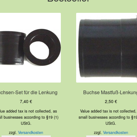
chsen-Set für die Lenkung
Buchse Mastfuß-Lenkun
7,40
€
2,50
€
lue added tax is not collected, as
Value added tax is not collected,
ll businesses according to §19 (1)
small businesses according to §19
UStG.
UStG.
zzgl.
Versandkosten
zzgl.
Versandkosten