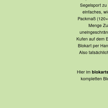
Segelsport zu 
einfaches, wi
Packmaß (120×8
Menge Zub
uneingeschrän
Kufen auf dem Ei
Blokart per Han
Also tatsächlic
Hier im
blokart
kompletten Blo