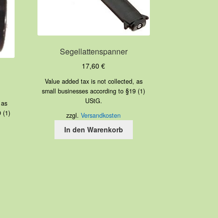
Segellattenspanner
17,60
€
Value added tax is not collected, as
small businesses according to §19 (1)
UStG.
 as
 (1)
zzgl.
Versandkosten
In den Warenkorb