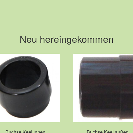
Neu hereingekommen
Buchse Keel innen
Buchse Keel außen