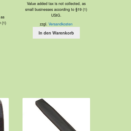
Value added tax is not collected, as
small businesses according to §19 (1)
UStG.
 as
 (1)
zzgl.
Versandkosten
In den Warenkorb