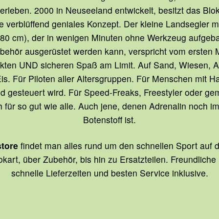
erleben. 2000 in Neuseeland entwickelt, besitzt das Blo
e verblüffend geniales Konzept. Der kleine Landsegler 
0 cm), der in wenigen Minuten ohne Werkzeug aufgebau
ehör ausgerüstet werden kann, verspricht vom ersten
kten UND sicheren Spaß am Limit. Auf Sand, Wiesen, As
s. Für Piloten aller Altersgruppen. Für Menschen mit H
d gesteuert wird. Für Speed-Freaks, Freestyler oder gem
h für so gut wie alle. Auch jene, denen Adrenalin noch i
Botenstoff ist.
store
findet man alles rund um den schnellen Sport auf 
kart, über Zubehör, bis hin zu Ersatzteilen. Freundlich
schnelle Lieferzeiten und besten Service inklusive.