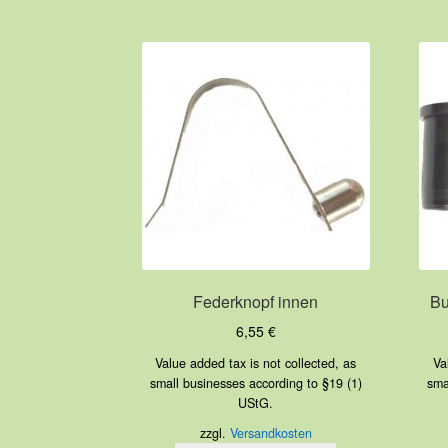
Federknopf innen
Bu
6,55
€
Value added tax is not collected, as
Va
small businesses according to §19 (1)
sma
UStG.
zzgl.
Versandkosten