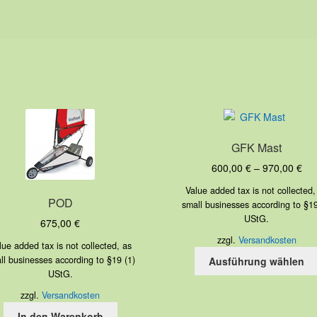
GFK Mast
600,00
€
–
970,00
€
Value added tax is not collected,
POD
small businesses according to §19
UStG.
675,00
€
zzgl.
Versandkosten
lue added tax is not collected, as
ll businesses according to §19 (1)
Ausführung wählen
UStG.
zzgl.
Versandkosten
In den Warenkorb