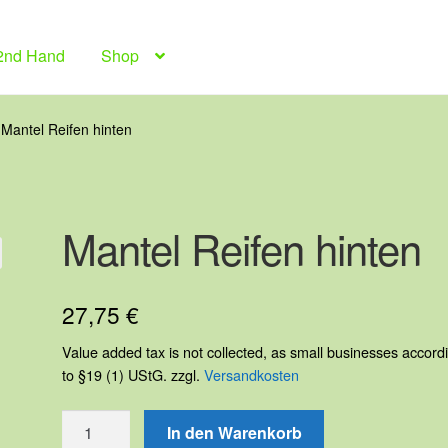
2nd Hand
Shop
Mantel Reifen hinten
Mantel Reifen hinten
27,75
€
Value added tax is not collected, as small businesses accord
to §19 (1) UStG.
zzgl.
Versandkosten
Mantel
In den Warenkorb
Reifen