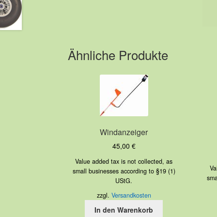
Ähnliche Produkte
Windanzeiger
45,00
€
Value added tax is not collected, as
Va
small businesses according to §19 (1)
sma
UStG.
zzgl.
Versandkosten
In den Warenkorb