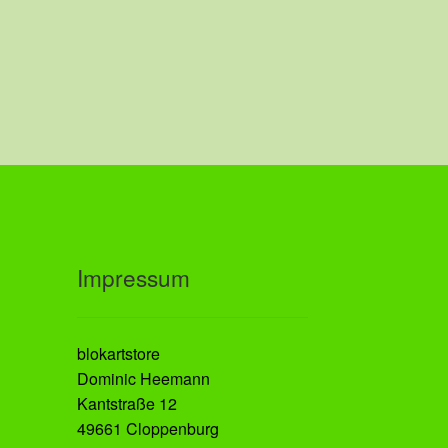
auf.
Die
Optionen
können
auf
der
Produktseite
gewählt
werden
Impressum
blokartstore
Dominic Heemann
Kantstraße 12
49661 Cloppenburg