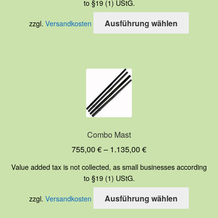
to §19 (1) UStG.
Dieses
Ausführung wählen
zzgl.
Versandkosten
Produkt
weist
mehrere
Variante
auf.
Die
Optione
können
auf
Combo Mast
der
755,00
€
–
1.135,00
€
Produkts
gewählt
Value added tax is not collected, as small businesses according
werden
to §19 (1) UStG.
Dieses
Ausführung wählen
zzgl.
Versandkosten
Produkt
weist