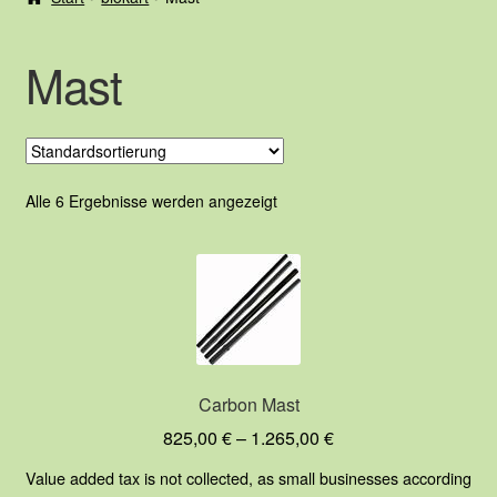
Service
Mast
Unter
blokart
öffnen
2nd Hand
Unter
Shop
Alle 6 Ergebnisse werden angezeigt
öffnen
Carbon Mast
825,00
€
–
1.265,00
€
Value added tax is not collected, as small businesses according