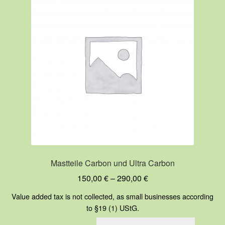
Die
Optione
können
auf
der
Produkts
gewählt
werden
Mastteile Carbon und Ultra Carbon
150,00
€
–
290,00
€
Value added tax is not collected, as small businesses according
to §19 (1) UStG.
Dieses