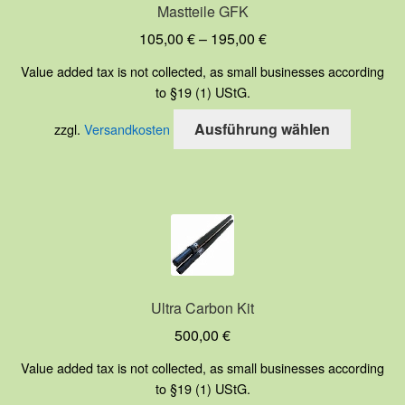
Mastteile GFK
105,00
€
–
195,00
€
Value added tax is not collected, as small businesses according
to §19 (1) UStG.
Dieses
Ausführung wählen
zzgl.
Versandkosten
Produkt
weist
mehrere
Variante
auf.
Die
Optione
können
Ultra Carbon Kit
auf
500,00
€
der
Value added tax is not collected, as small businesses according
Produkts
to §19 (1) UStG.
gewählt