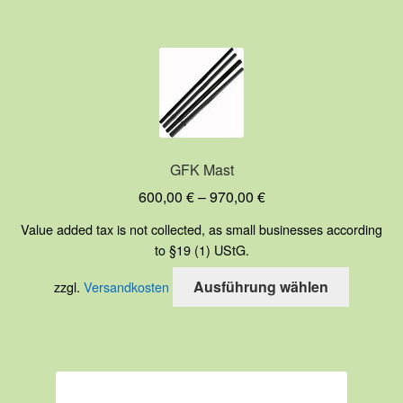
mehrere
Variante
auf.
Die
Optione
können
auf
GFK Mast
der
600,00
€
–
970,00
€
Produkts
gewählt
Value added tax is not collected, as small businesses according
werden
to §19 (1) UStG.
Dieses
Ausführung wählen
zzgl.
Versandkosten
Produkt
weist
mehrere
Variante
auf.